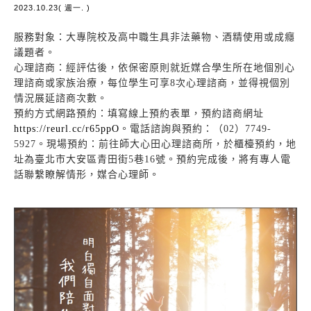
2023.10.23( 週一. )
服務對象：大專院校及高中職生具非法藥物、酒精使用或成癮
議題者。
心理諮商：經評估後，依保密原則就近媒合學生所在地個別心
理諮商或家族治療，每位學生可享8次心理諮商，並得視個別
情況展延諮商次數。
預約方式網路預約：填寫線上預約表單，預約諮商網址
https://reurl.cc/r65ppO
。電話諮詢與預約：（02）7749-
5927。現場預約：前往師大心田心理諮商所，於櫃檯預約，地
址為臺北市大安區青田街5巷16號。預約完成後，將有專人電
話聯繫瞭解情形，媒合心理師。