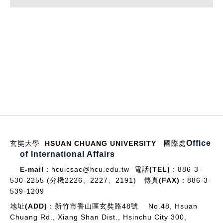
:::
Office
玄奘大學 HSUAN CHUANG UNIVERSITY
國際處
of International Affairs
E-mail：
hcuicsac@hcu.edu.tw
電話(TEL)：
886-3-
530-2255 (分機2226、2227、2191)
傳真(FAX)：
886-3-
539-1209
地址(ADD)：
新竹市香山區玄奘路48號 No.48, Hsuan
Chuang Rd., Xiang Shan Dist., Hsinchu City 300,