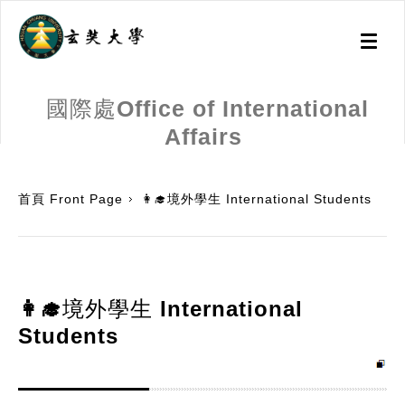
Toggl
naviga
國際處Office of International
Affairs
:::
首頁 Front Page
👩‍🎓境外學生 International Students
👩‍🎓境外學生 International
Students