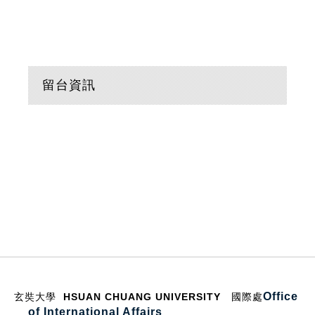
留台資訊
:::
Office
玄奘大學 HSUAN CHUANG UNIVERSITY
國際處
of International Affairs