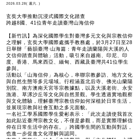
2026.03.28( 週六. )
玄奘大學推動沉浸式國際文化踏查
跨越8國、41位青年走讀臺灣山海信仰
【新竹訊】為深化國際學生對臺灣多元文化與宗教信仰
之理解，玄奘大學國際處攜手教務處，於3月27日至28
日舉辦「藝韻臺灣·山海篇：青年走讀蘭陽與大溪的人
文信仰踏查與體驗」活動，吸引來自越南、印尼、印
度、香港、馬來西亞、緬甸、西藏及臺灣共41位學生
參與。
活動以「山海信仰」為核心，串聯宗教參訪、地方文化
與自然生態等多元場域。行程涵蓋北后寺、佛光山蘭陽
別院、南方澳南天宮等宗教據點，以及大溪老街、永安
漁港、草漯沙丘等文化與自然景觀。學生透過實地觀察
與文化體驗，理解臺灣宗教信仰如何深植於日常生活，
並展現宗教與社會互動之多元面貌。
一名社工學系國際學生愛彬表示：「此次走讀使我首次
如此貼近臺灣宗教文化，不僅是參觀，而是實際理解信
仰在日常生活中的存在。」跨國學生間的互動與對話，
也進一步促進文化理解與認同。