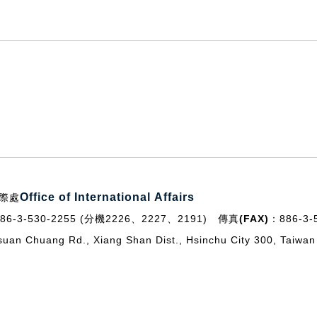
Office of International Affairs
際處
886-3-530-2255 (分機2226、2227、2191)
傳真(FAX)：
886-3
ang Rd., Xiang Shan Dist., Hsinchu City 300, Taiwan 