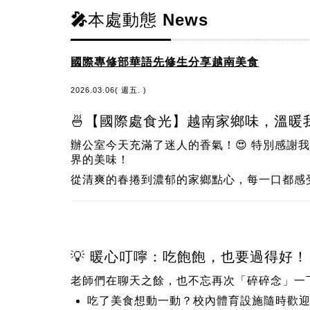
🎤本處動態 News
國際專修部華語先修生分享越南美食
2026.03.06( 週五. )
🍜【國際處食光】越南家鄉味，溫暖我
辦公室今天充滿了迷人的香氣！😍 特別感謝
界的美味！
從清爽的春捲到濃郁的家鄉點心，每一口都感
💡 暖心叮嚀：吃飽飽，也要過得好！
老師們在聊天之餘，也不忘再次「碎碎念」一
吃了美食想動一動？
校內體育設施
隨時歡