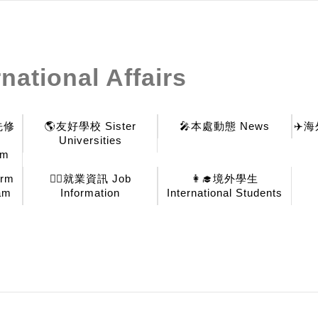
national Affairs
先修
🌎友好學校 Sister
🎤本處動態 News
✈️海
Universities
am
erm
🕵️‍♂️就業資訊 Job
👩‍🎓境外學生
am
Information
International Students