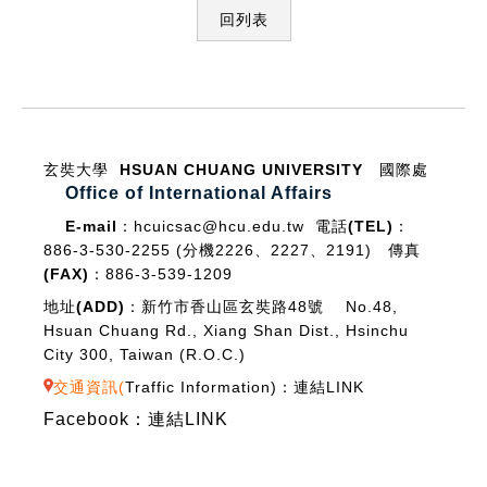
回列表
:::
玄奘大學 HSUAN CHUANG UNIVERSITY
國際處
Office of International Affairs
E-mail：
hcuicsac@hcu.edu.tw
電話(TEL)：
886-3-530-2255 (分機2226、2227、2191)
傳真
(FAX)：
886-3-539-1209
地址(ADD)：
新竹市香山區玄奘路48號 No.48,
Hsuan Chuang Rd., Xiang Shan Dist., Hsinchu
City 300, Taiwan (R.O.C.)
交通資訊(
Traffic Information
)：
連結LINK
Facebook：
連結LINK