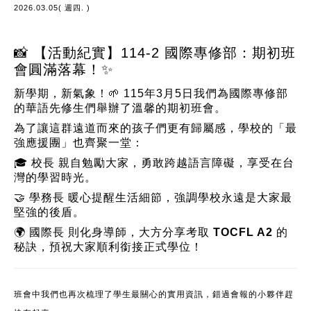
2026.03.05( 週四. )
📸 【活動紀實】114-2 國際專修部：期初班
會圓滿落幕！✨
新學期，新氣象！🌱 115年3月5日我們為國際專修部
的華語先修生們舉辦了溫馨的期初班會。
為了讓這群遠道而來的孩子們更有歸屬感，學校的「最
強應援團」也齊聚一堂：
🎓
校長
親自勉勵大家，勇敢跨越語言障礙，享受在台
灣的學習時光。
🤝
學務長
暖心提醒生活細節，強調學校永遠是大家最
堅強的後盾。
🌍
國際長
則化身導師，大方分享考取
TOCFL A2
的
秘訣，預祝大家順利銜接正式學位！
班會中我們也再次梳理了學生最關心的實用資訊，錯過會報的小夥伴趕