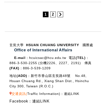
1
2
:::
玄奘大學 HSUAN CHUANG UNIVERSITY
國際處
Office of International Affairs
E-mail：
hcuicsac@hcu.edu.tw
電話(TEL)：
886-3-530-2255 (分機2226、2227、2191)
傳真
(FAX)：
886-3-539-1209
地址(ADD)：
新竹市香山區玄奘路48號 No.48,
Hsuan Chuang Rd., Xiang Shan Dist., Hsinchu
City 300, Taiwan (R.O.C.)
交通資訊(
Traffic Information
)：
連結LINK
Facebook：
連結LINK