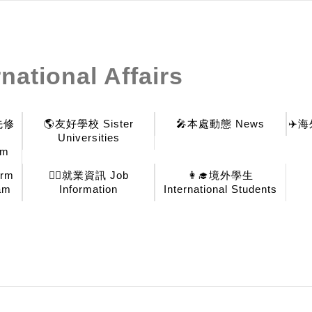
national Affairs
先修
🌎友好學校 Sister
🎤本處動態 News
✈️海
Universities
am
erm
🕵️‍♂️就業資訊 Job
👩‍🎓境外學生
am
Information
International Students