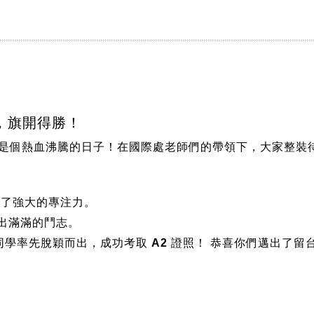
測，旗開得勝！
是個熱血沸騰的日子！在國際處老師們的帶領下，大家整裝待
現了強大的專注力。
現出滿滿的鬥志。
位同學率先脫穎而出，成功考取 A2 證照！
恭喜你們邁出了留