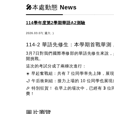
🎤本處動態 News
114學年度第2學期華語A2測驗
2026.03.07( 週六. )
114-2 華語先修生：本學期首戰華
3月7日對我們國際專修部的華語先修生來說，
開挑戰。
這次的考試分成了兩梯次進行：
☀️
早起奮戰組
：共有 7 位同學率先上陣，展
🌙
午后衝刺組
：接力上場的 10 位同學也展
🎉
特別狂賀！
在早上的場次中，已經有
3 
費！
圖片瀏覽