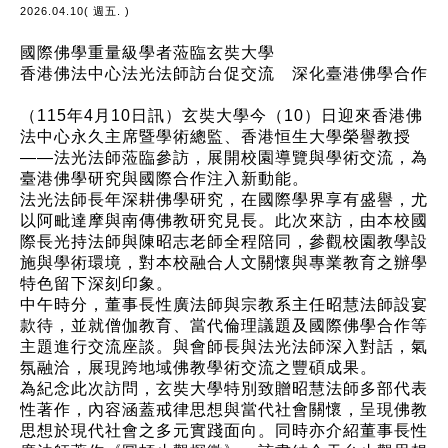
2026.04.10( 週五. )
國際佛學重量級學者蒞臨玄奘大學
香港佛法中心法光法師訪台促交流 深化臺港佛學合作
（115年4月10日訊）玄奘大學今（10）日迎來香港佛
法中心永久主席暨學術總監、香港恒生大學榮譽教授
——法光法師蒞臨參訪，展開校園導覽與學術交流，為
臺港佛學研究與國際合作注入新動能。
法光法師長年深耕佛學研究，在國際學界享有盛譽，尤
以阿毗達摩與南傳佛教研究見長。此次來訪，由本校國
際長光持法師與陳昭志老師全程陪同，參觀校園教學設
施與學術環境，對本校融合人文關懷與專業教育之辦學
特色留下深刻印象。
中午時分，董事長性廣法師與宗教系主任昭慧法師設宴
款待，並就僧伽教育、當代倫理議題及國際佛學合作等
主題進行交流座談。與會師長與法光法師深入對話，氣
氛融洽，展現跨地域佛教學術交流之豐碩成果。
為紀念此次訪問，玄奘大學特別致贈昭慧法師多部代表
性著作，內容涵蓋戒律思想與當代社會關懷，呈現佛教
思想於現代社會之多元實踐面向。同時亦介紹董事長性