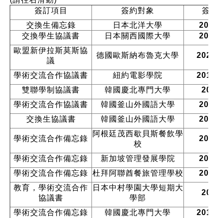
簽訂項目
簽約對象
簽
交換生備忘錄
日本北洋大學
2023
交換學生協議書
日本關西國際大學
2021
歐盟新伊拉斯莫斯協
德國歐斯納布魯克大學
2020
議
學術交流合作協議書
紐約電影學院
2018
雙聯學制協議書
韓國慶北專門大學
201
學術交流合作協議書
韓國釜山外國語大學
2018
交換生協議書
韓國釜山外國語大學
2018
阿根廷茂西歇貝斯餐飲學
學術交流合作備忘錄
2018
校
學術交流合作備忘錄
新加坡管理發展學院
2018
學術交流合作備忘錄
杜拜阿聯酋餐旅管理學校
2018
教育，學術交流合作
日本
中村學園大學短期大
201
協議書
學部
學術交流合作備忘錄
韓國慶北專門大學
2018