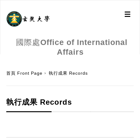
Toggl
naviga
國際處Office of International
Affairs
:::
首頁 Front Page
執行成果 Records
執行成果 Records
:::