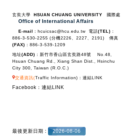
玄奘大學 HSUAN CHUANG UNIVERSITY
國際處
Office of International Affairs
E-mail：
hcuicsac@hcu.edu.tw
電話(TEL)：
886-3-530-2255 (分機2226、2227、2191)
傳真
(FAX)：
886-3-539-1209
地址(ADD)：
新竹市香山區玄奘路48號 No.48,
Hsuan Chuang Rd., Xiang Shan Dist., Hsinchu
City 300, Taiwan (R.O.C.)
交通資訊(
Traffic Information
)：
連結LINK
Facebook：
連結LINK
最後更新日期 :
2026-08-06