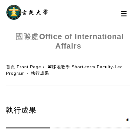
Toggl
naviga
國際處Office of International
Affairs
:::
首頁 Front Page
📽️移地教學 Short-term Faculty-Led
Program
執行成果
執行成果