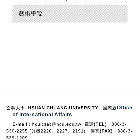
藝術學院
:::
Office
玄奘大學 HSUAN CHUANG UNIVERSITY
國際處
of International Affairs
E-mail：
hcuicsac@hcu.edu.tw
電話(TEL)：
886-3-
530-2255 (分機2226、2227、2191)
傳真(FAX)：
886-3-
539-1209