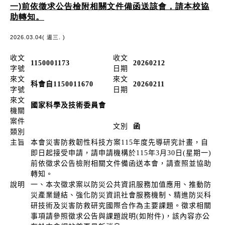
一)前依徵求公告檢附相關文件備函送該會，請本校協
助轉知。
2026.03.04( 週三. )
收文
收文
1150001173
20260212
字號
日期
來文
來文
科會自1150011670
20260211
字號
日期
來文
國家科學及技術委員會
機關
案件
文別
函
類別
主旨
本會災害防救韌性科技方案115年度先導研究計畫，自
即日起接受申請，請申請機構於115年3月30日(星期一)
前依徵求公告檢附相關文件備函送本會，請查照並協助
轉知。
說明
一、本次徵求案以防災公共資訊服務加值應用、推動防
災產業鏈結、強化防災資訊社會服務機制、精進防災科
研技術及災害防救研究國際合作為主要課題。徵求相關
事項請參照徵求公告與課題說明(如附件)，該內容亦公