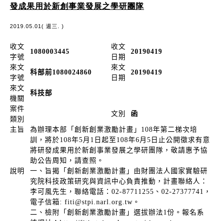
發成果用於新創事業發展之學研團隊
2019.05.01( 週三. )
收文
收文
1080003445
20190419
字號
日期
來文
來文
科部前1080024860
20190419
字號
日期
來文
科技部
機關
案件
文別
函
類別
主旨
為辦理本部「創新創業激勵計畫」108年第二梯次培
訓，將於108年5月1日起至108年6月5日止公開徵求有意
將研發成果用於新創事業發展之學研團隊，敬請惠予協
助公告周知，請查照。
說明
一、旨揭「創新創業激勵計畫」由財團法人國家實驗研
究院科技政策研究與資訊中心負責推動，計畫聯絡人：
李可風先生，聯絡電話：02-87711255、02-27377741，
電子信箱: fiti@stpi.narl.org.tw。
二、檢附「創新創業激勵計畫」選拔辦法1份。報名系