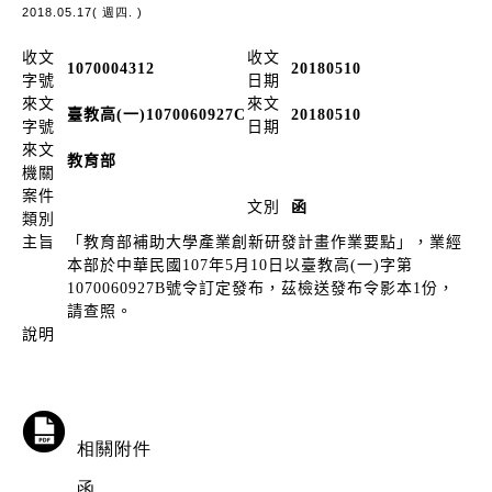
2018.05.17( 週四. )
收文
收文
1070004312
20180510
字號
日期
來文
來文
臺教高(一)1070060927C
20180510
字號
日期
來文
教育部
機關
案件
文別
函
類別
主旨
「教育部補助大學產業創新研發計畫作業要點」，業經
本部於中華民國107年5月10日以臺教高(一)字第
1070060927B號令訂定發布，茲檢送發布令影本1份，
請查照。
說明
相關附件
函