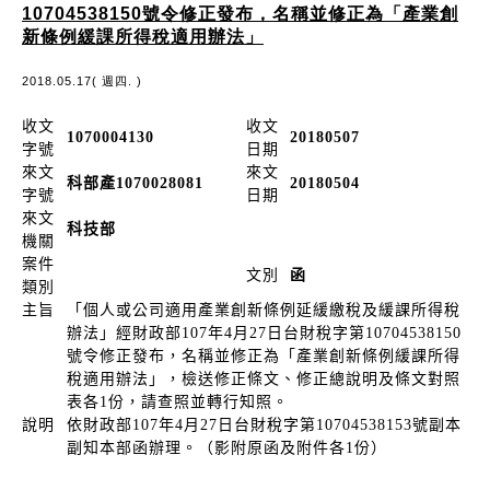
10704538150號令修正發布，名稱並修正為「產業創
新條例緩課所得稅適用辦法」
2018.05.17( 週四. )
收文
收文
1070004130
20180507
字號
日期
來文
來文
科部產1070028081
20180504
字號
日期
來文
科技部
機關
案件
文別
函
類別
主旨
「個人或公司適用產業創新條例延緩繳稅及緩課所得稅
辦法」經財政部107年4月27日台財稅字第10704538150
號令修正發布，名稱並修正為「產業創新條例緩課所得
稅適用辦法」，檢送修正條文、修正總說明及條文對照
表各1份，請查照並轉行知照。
說明
依財政部107年4月27日台財稅字第10704538153號副本
副知本部函辦理。（影附原函及附件各1份）