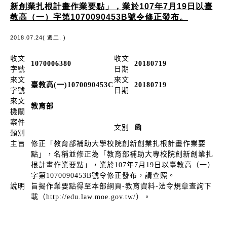
新創業扎根計畫作業要點」，業於107年7月19日以臺
教高（一）字第1070090453B號令修正發布。
2018.07.24( 週二. )
收文
收文
1070006380
20180719
字號
日期
來文
來文
臺教高(一)1070090453C
20180719
字號
日期
來文
教育部
機關
案件
文別
函
類別
主旨
修正「教育部補助大學校院創新創業扎根計畫作業要
點」，名稱並修正為「教育部補助大專校院創新創業扎
根計畫作業要點」，業於107年7月19日以臺教高（一）
字第1070090453B號令修正發布，請查照。
說明
旨揭作業要點得至本部網頁-教育資料-法令規章查詢下
載（http://edu.law.moe.gov.tw/）。