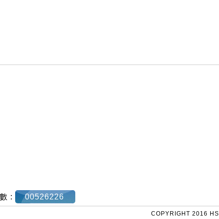
數 :
00526226
COPYRIGHT 2016 HS