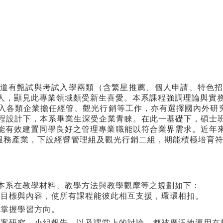
道有甄試與考試入學兩類（含繁星推薦、個人申請、特色
45人，顯見此專業領域頗受新生喜愛。本系課程強調理論與實
入各類企業擔任經管、觀光行銷等工作，亦有選擇國內外研究
課程設計下，本系畢業生深受企業青睞。在此一基礎下，碩士
能有效建置同學良好之管理專業職能以符合業界需求。近年
焦服務產業，下設經營管理組及觀光行銷二組，期能積極培育
本系在教學材料、教學方法與教學觀摩等之規劃如下：
程目標與內容，使所有課程能彼此相互支援，環環相扣。
確掌握學習方向。
個案研究、小組報告、以及課堂上的討論，都被廣泛地運用在