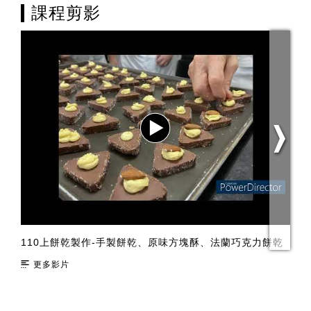
課程剪影
110上餅乾製作-手製餅乾、原味方塊酥、法蘭巧克力餅乾
茶
更多影片