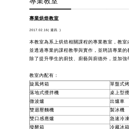
專業教室
專業烘焙教室
2017.02.16( 週四. )
本教室為系上烘焙相關課程的專業教室，教室
並透過專業的課程教學與實作，並聘請專業的
除了提升學生的廚技、廚藝與廚德外，並加強
教室內配有：
旋風烤箱
單盤式
落地式攪拌機
桌上型
微波爐
出爐車
雙迴壓麵機
製冰機
雙口感應爐
急速冷
發酵箱
冷藏冰