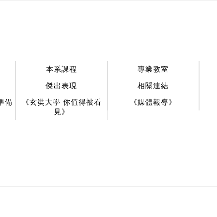
:::
本系課程
專業教室
傑出表現
相關連結
準備
《玄奘大學 你值得被看
《媒體報導》
見》