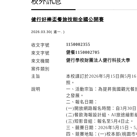
校外訊息
健行好棒盃餐旅技能全國公開賽
2026.03.30( 週一. )
1150002355
收文字號
健餐1150002705
來文字號
健行學校財團法人健行科技大學
來文機關
案件類別
主旨
本校謹訂於2026年5月15日與
照。
說明
一、活動宗旨：為提昇我國觀光餐
之發展。
二、報名日期：
(一)開放網路報名時間：自3月30日1
(二)餐飲海報設計組、AI旅途繪影
(三)短影音組：報名至5月4日止。
三、竸賽日期：2026年5月15日、
四、競賽地點：(一)校本部(桃園市