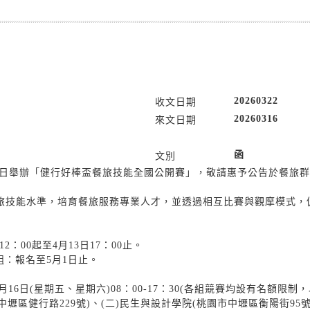
20260322
收文日期
20260316
來文日期
函
文別
5月16日舉辦「健行好棒盃餐旅技能全國公開賽」，敬請惠予公告於餐
旅技能水準，培育餐旅服務專業人才，並透過相互比賽與觀摩模式，
2：00起至4月13日17：00止。
組：報名至5月1日止。
5月16日(星期五、星期六)08：00-17：30(各組競賽均設有名額限
中壢區健行路229號)、(二)民生與設計學院(桃園市中壢區衡陽街95號