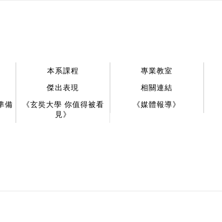
:::
本系課程
專業教室
傑出表現
相關連結
準備
《玄奘大學 你值得被看
《媒體報導》
見》