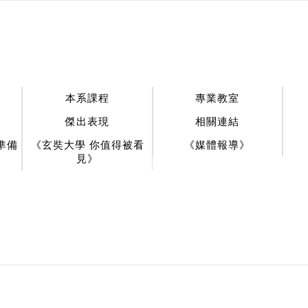
:::
本系課程
專業教室
傑出表現
相關連結
準備
《玄奘大學 你值得被看
《媒體報導》
見》