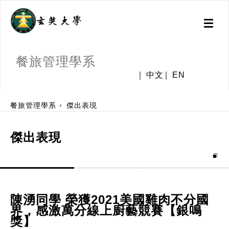
Toggl
naviga
餐旅管理學系
中文
EN
:::
餐旅管理學系
傑出表現
傑出表現
陳湧同學 榮獲2021美國雞肉不分國
界，感激萬分線上廚藝競賽【銀鳴
獎】