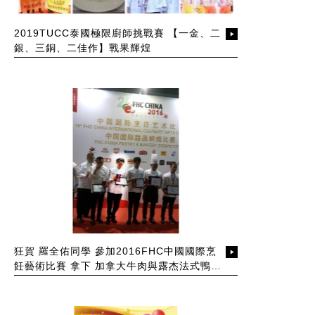
2019TUCC泰國極限廚師挑戰賽 【一金、二
銀、三銅、二佳作】戰果輝煌
狂賀 羅全佑同學 參加2016FHC中國國際烹
飪藝術比賽 拿下 加拿大牛肉與露杰法式鴨胸
兩面銅牌！！