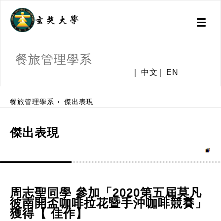
Toggl
naviga
餐旅管理學系
中文
EN
:::
餐旅管理學系
傑出表現
傑出表現
周志聖同學 參加「2020第五屆莫凡
彼南開盃咖啡拉花暨手沖咖啡競賽」
獲得【 佳作】