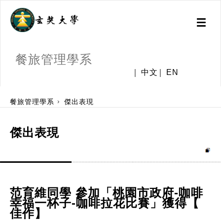
Toggl
naviga
餐旅管理學系
中文
EN
:::
餐旅管理學系
傑出表現
傑出表現
范育維同學 參加「桃園市政府-咖啡
幸福一杯子-咖啡拉花比賽」獲得【
佳作】