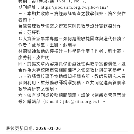
卷期：第1卷第2期（Vol. 1, No. 2）
期刊網址：https://jibc.siim.org.tw/jibc-v1n2/
三、本期共收錄三篇經嚴謹審查之教學個案，篇名與作
者如下：
台灣管理教學個案之撰寫原則與教學設計實務探討作
者：范錚強
Ｃ大資管系畢業專題－如何組織敏捷團隊與迭代任務？
作者：戴基峯、王凱、蘇瑞亨
林德醫師和他的檸檬汁－科學是什麼？作者：劉士豪、
廖秀莉、皮世明
四、前揭文章內容兼具學術嚴謹性與教學實務價值，適
合作為大專校院商管相關課程之個案教材與研究參考。
五、敬請貴校惠予協助轉知相關系所、教師及研究人員
參閱利用，並鼓勵教師踴躍投稿，以共同促進商管個案
教學與研究之發展。
六、如有期刊或投稿相關問題，請洽《創新商管個案論
叢》編輯部（E-mail：jibc@siim.org.tw）。
最後更新日期: 2026-01-06