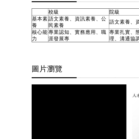
校級
院級
基本素
語文素養、資訊素養、公
語文素養、
養
民素養
核心能
專業認知、實務應用、職
專業扎實、
力
涯發展專
理、溝通協
圖片瀏覽