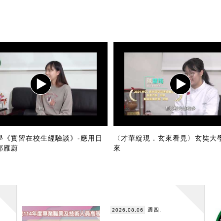
學《實習在校生經驗談》-應用日
〈才華綻現．玄來看見〉玄奘大
鄭雁蔚
來
週四.
2026.08.06