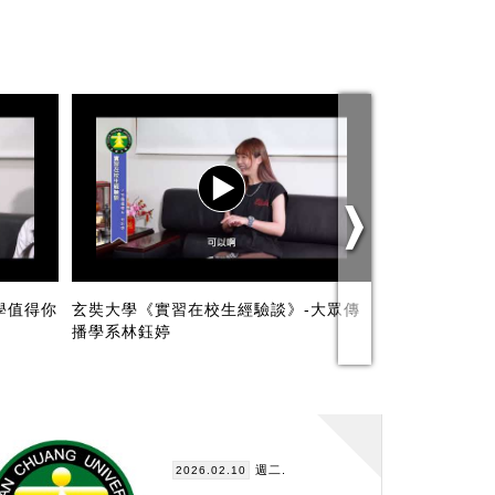
學值得你
玄奘大學《實習在校生經驗談》-大眾傳
玄奘大傳學生
播學系林鈺婷
情應援
週二.
2026.02.10