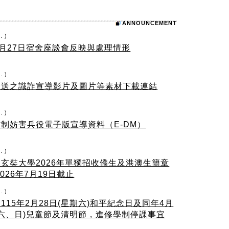
ANNOUNCEMENT
. )
年5月27日宿舍座談會反映與處理情形
. )
檢送之識詐宣導影片及圖片等素材下載連結
. )
制妨害兵役電子版宣導資料（E-DM）
. )
玄奘大學2026年單獨招收僑生及港澳生簡章
2026年7月19日截止
. )
115年2月28日(星期六)和平紀念日及同年4月
期六、日)兒童節及清明節，進修學制停課事宜