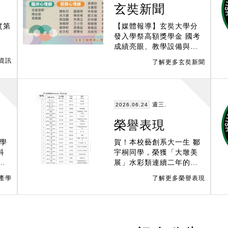
玄奘新聞
度第
【媒體報導】玄奘大學分
發入學祭高額獎學金 國考
成績亮眼、教學設備與校
園環境持續升級 助學子
資訊
了解更多玄奘新聞
圓夢
週三.
2026.06.24
榮譽表現
學
賀！本校藝創系大一生 鄒
宇桐同學，榮獲「大墩美
度
展」水彩類連續二年的第
(二
二名 ！奬金12萬元！
產學
了解更多榮譽表現
0元