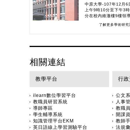
中原大學-107年12月6
上午9時10分至下午3時
分在校內維澈樓9樓領
中心舉辦「中原大學10
了解更多學術研究
服務學習研討會-『拾
旅人．大立新世代」
相關連結
教學平台
行政
ilearn數位學習平台
公文
教職員研習系統
人事
導師專區
教職
學生輔導系統
開課
知識管理平台EKM
教師
英日語線上學習測驗平台
法規