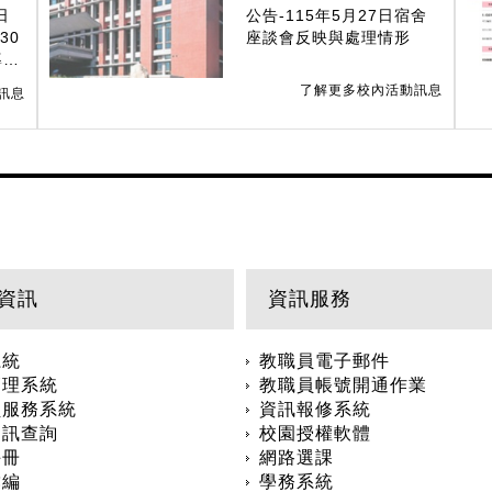
日
公告-115年5月27日宿舍
30
座談會反映與處理情形
導力
7年
了解更多校內活動訊息
訊息
』光
資訊
資訊服務
系統
教職員電子郵件
管理系統
教職員帳號開通作業
員服務系統
資訊報修系統
資訊查詢
校園授權軟體
手冊
網路選課
彙編
學務系統