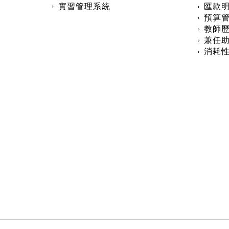
實習管理系統
匯款
預算
教師
兼任助
消耗
:::