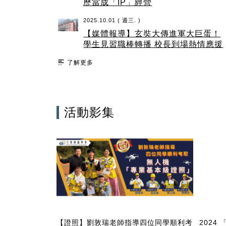
歷當成「IP」經營
2025.10.01 ( 週三. )
【媒體報導】玄奘大傳進軍大巨蛋！
學生見習職棒轉播 校長到場熱情應援
了解更多
活動影集
奘大學大眾傳播
【證照】劉敦瑞老師指導四位同學順利考
202