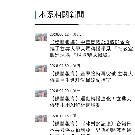
本系相關新聞
2026.06.12 ( 週五. )
【媒體報導】中華民國3x3籃球協會
攜手玄奘大學大眾傳播學系 『把教室
搬進球場 把球場變成職場』
2026.04.30 ( 週四. )
【媒體報導】產學接軌再突破 玄奘大
傳實習生進駐愛爾達副控室
2026.04.20 ( 週一. )
【媒體報導】運動轉播進化！玄奘大
傳學生用AI解析網球賽
2025.12.16 ( 週二. )
【媒體報導】《冰封的記憶》台籍日
本兵被俘西伯利亞 兒孫卻將戰爭經