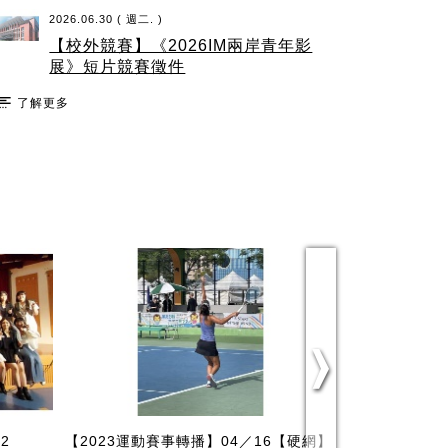
影片徵件活動
2026.06.30 ( 週二. )
【校外競賽】《2026IM兩岸青年影
展》短片競賽徵件
了解更多
2
【2023運動賽事轉播】04／16【硬網】
【2022 超