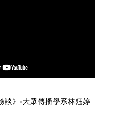
驗談》-大眾傳播學系林鈺婷