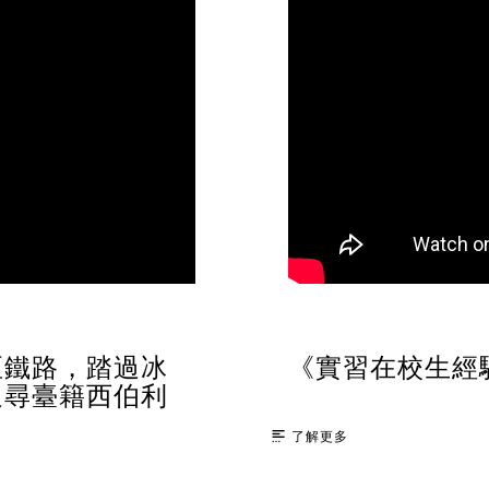
亞鐵路，踏過冰
《實習在校生經
追尋臺籍西伯利
了解更多