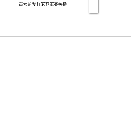
高女組雙打冠亞軍賽轉播
表會