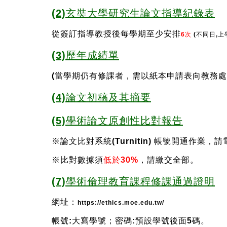
(2)玄奘大學研究生論文指導紀錄表
從簽訂指導教授後每學期至少安排
6
次
(不同日,上
(3)歷年成績單
(當學期仍有修課者，需以紙本申請表向教務處
(4)論文初稿及其摘要
(5)學術論文原創性比對報告
※
論文比對系統
(Turnitin)
帳號開通作業，請電洽
※比對數據須
低於30%
，請繳交全部。
(7)學術倫理教育課程修課通過證明
網址：
https://ethics.moe.edu.tw/
帳號:大寫學號；密碼:預設學號後面5碼。