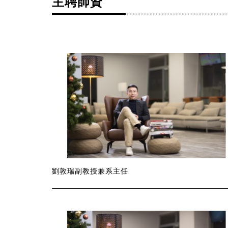
主聘師資
劉敦瑞副教授兼系主任