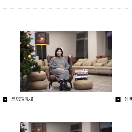
邱琪瑄教授
許