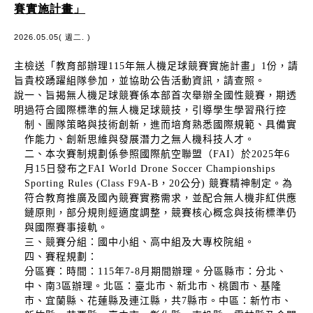
賽實施計畫」
2026.05.05( 週二. )
主
檢送「教育部辦理115年無人機足球競賽實施計畫」1份，請
旨
貴校踴躍組隊參加，並協助公告活動資訊，請查照。
說
一、旨揭無人機足球競賽係本部首次舉辦全國性競賽，期透
明
過符合國際標準的無人機足球競技，引導學生學習飛行控
制、團隊策略與技術創新，進而培育熟悉國際規範、具備實
作能力、創新思維與發展潛力之無人機科技人才。
二、本次賽制規劃係參照國際航空聯盟（FAI）於2025年6
月15日發布之FAI World Drone Soccer Championships
Sporting Rules (Class F9A-B，20公分) 競賽精神制定。為
符合教育推廣及國內競賽實務需求，並配合無人機非紅供應
鏈原則，部分規則經適度調整，競賽核心概念與技術標準仍
與國際賽事接軌。
三、競賽分組：國中小組、高中組及大專校院組。
四、賽程規劃：
分區賽：時間：115年7-8月期間辦理。分區縣市：分北、
中、南3區辦理。北區：臺北市、新北市、桃園市、基隆
市、宜蘭縣、花蓮縣及連江縣，共7縣市。中區：新竹市、