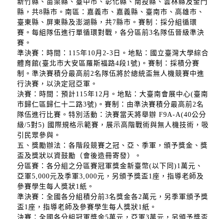
新竹縣、苗栗縣、臺中市、彰化縣、南投縣、雲林縣及金門
縣，共8縣市。南區：嘉義市、嘉義縣、臺南市、高雄市、
臺東縣、屏東縣及澎湖縣，共7縣市。賽制：採分組循環
賽。每組隊伍進行單循環對戰，各分區前3名隊伍晉級準決
賽。
準決賽：時間：115年10月2-3日。地點：國立臺灣大學綜合
體育館(臺北市大安區羅斯福路4段1號)。賽制：採積分賽
制。準決賽積分最高前2名隊伍將於總統盃無人機競賽中進
行決賽，以決定冠亞軍。
決賽：時間：預計115年12月。地點：大臺南會展中心(臺南
市歸仁區歸仁十二路3號)。賽制：由準決賽積分最高前2名
隊伍進行比賽。特別活動：決賽當天將舉辦 F9A-A(40公分
級/5對5) 國際規格示範賽，展示高階戰術與無人機技術，吸
引民眾參與。
五、獎勵辦法：各階段競賽之冠、亞、季軍，頒予獎金、獎
盃及獎狀以資鼓勵（會後造冊寄發）。
分區賽：各分組之分區賽冠軍獎金新臺幣(以下同)1萬元、
亞軍5,000元及季軍3,000元，另頒予獎盃1座，指導老師及
參賽學生每人獎狀1紙。
準決賽：全國各分組積分前3名獎金各2萬元，另季軍頒予獎
盃1座，指導老師及參賽學生每人獎狀1紙。
決賽：全國各分組冠軍獎金5萬元，亞軍3萬元，另頒予獎盃