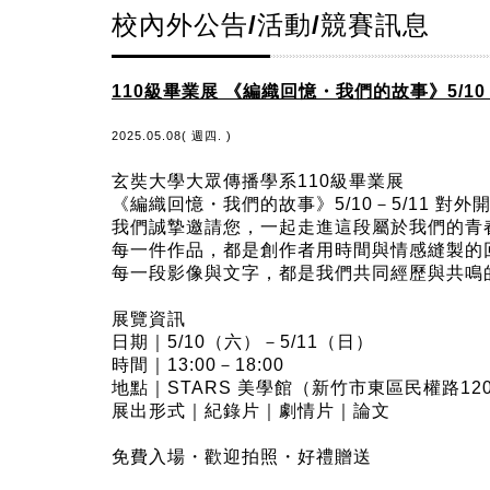
校內外公告/活動/競賽訊息
110級畢業展 《編織回憶・我們的故事》5/10
2025.05.08( 週四. )
玄奘大學大眾傳播學系110級畢業展
《編織回憶・我們的故事》5/10－5/11 對外
我們誠摯邀請您，一起走進這段屬於我們的青
每一件作品，都是創作者用時間與情感縫製的
每一段影像與文字，都是我們共同經歷與共鳴
展覽資訊
日期｜5/10（六）－5/11（日）
時間｜13:00－18:00
地點｜STARS 美學館（新竹市東區民權路12
展出形式｜紀錄片｜劇情片｜論文
免費入場・歡迎拍照・好禮贈送