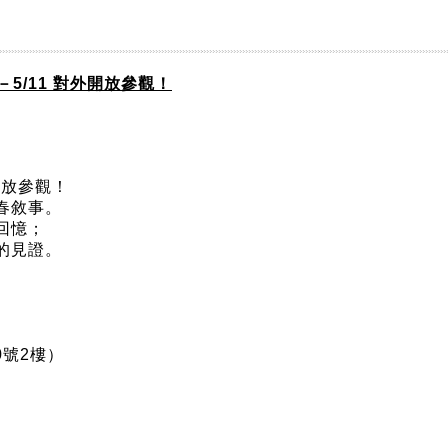
－5/11 對外開放參觀！
開放參觀！
春敘事。
回憶；
的見證。
0號2樓）