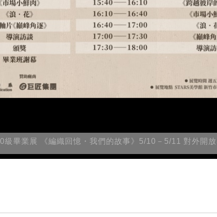
0級畢業展 《編織回憶・我們的故事》5/10－5/11 對外開