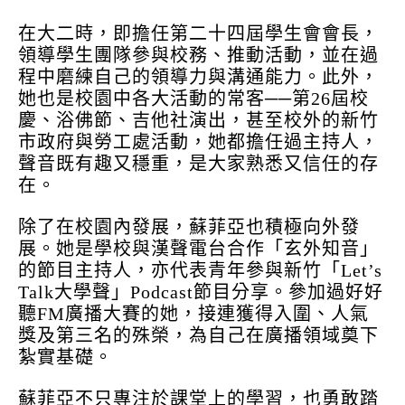
在大二時，即擔任第二十四屆學生會會長，
領導學生團隊參與校務、推動活動，並在過
程中磨練自己的領導力與溝通能力。此外，
她也是校園中各大活動的常客──第26屆校
慶、浴佛節、吉他社演出，甚至校外的新竹
市政府與勞工處活動，她都擔任過主持人，
聲音既有趣又穩重，是大家熟悉又信任的存
在。
除了在校園內發展，蘇菲亞也積極向外發
展。她是學校與漢聲電台合作「玄外知音」
的節目主持人，亦代表青年參與新竹「Let’s
Talk大學聲」Podcast節目分享。參加過好好
聽FM廣播大賽的她，接連獲得入圍、人氣
獎及第三名的殊榮，為自己在廣播領域奠下
紮實基礎。
蘇菲亞不只專注於課堂上的學習，也勇敢踏