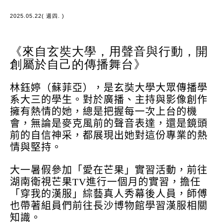
2025.05.22( 週四. )
《來自玄奘大學，用聲音與行動，開
創屬於自己的傳播舞台》
林鈺婷（蘇菲亞），是玄奘大學大眾傳播學
系大三的學生。對於廣播、主持與影像創作
擁有熱情的她，總是把握每一次上台的機
會，無論是麥克風前的聲音表達，還是鏡頭
前的自信神采，都展現出她對這份專業的熱
情與堅持。
大一暑假參加「愛在芒果」實習活動，前往
湖南衛視芒果TV進行一個月的實習，擔任
「穿我的漢服」綜藝真人秀幕後人員，師傅
也帶著組員們前往長沙博物館學習漢服相關
知識。