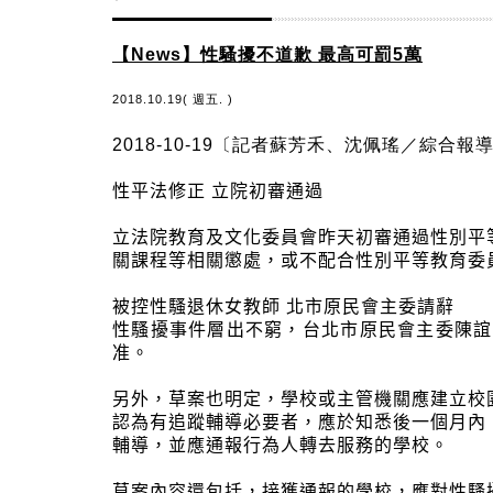
【News】性騷擾不道歉 最高可罰5萬
2018.10.19( 週五. )
2018-10-19〔記者蘇芳禾、沈佩瑤／綜合報
性平法修正 立院初審通過
立法院教育及文化委員會昨天初審通過性別平
關課程等相關懲處，或不配合性別平等教育委
被控性騷退休女教師 北市原民會主委請辭
性騷擾事件層出不窮，台北市原民會主委陳誼
准。
另外，草案也明定，學校或主管機關應建立校
認為有追蹤輔導必要者，應於知悉後一個月內
輔導，並應通報行為人轉去服務的學校。
草案內容還包括，接獲通報的學校，應對性騷