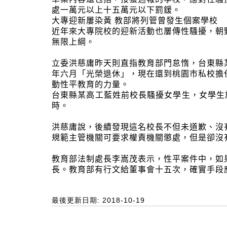
處一萬元以上十五萬元以下罰鍰。
大專迎新屢染黃 教部將列管曾發生個案學校
近年來大專院校的迎新活動也屢傳性騷擾，朝
無限上綱。
立委洪慈庸昨天則直指教育部門怠惰，台東縣
年六月「光榮退休」，現在還到桃園市私校擔
動性平教育的力量。
台東縣某高工藍姓前校長騷擾女學生，女學生
時。
洪慈庸說，後續發現這名校長不但未道歉、沒
規範主管機關可要求權責機關懲處，但是卻沒
教育部法制處長李嵩茂表示，性平案件中，如
長。教育部有行文給董事會十五次，確實手段
最後更新日期: 2018-10-19