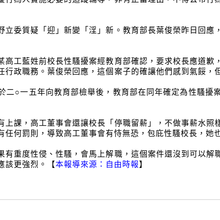
野立委質疑「迎」新變「淫」新。教育部長葉俊榮昨日回應
某高工藍姓前校長性騷擾案經教育部確認，要求校長應道歉
任行政職務。葉俊榮回應，這個案子的確讓他們感到氣餒，
於二○一五年向教育部檢舉後，教育部在同年確定為性騷擾
有上課，高工董事會還讓校長「停職留薪」，不做事薪水照
有任何罰則，導致高工董事會有恃無恐，包庇性騷校長，她
果有重度性侵、性騷，會馬上解職，這個案件還沒到可以解
應該更強烈。【
本報導來源：自由時報
】