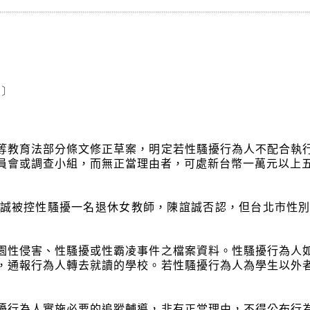
導〕
等教育法部分條文修正草案，明定若性騷擾行為人不配合執
員會或調查小組，而無正當理由者，可處新台幣一萬元以上
誠被控性騷擾一名退休女教師，陳誼誠否認，但台北市性
園性侵害、性騷擾或性霸凌事件之檔案資料。性騷擾行為人
，通報行為人轉去就讀的學校。若性騷擾行為人為學生以外
擾行為人實施必要的追蹤輔導，非有正當理由，不得公布行