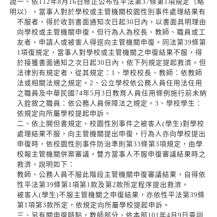
說
一、依112年8月16日修正公布性平法第37條第1項規定（略
明
以），當事人對於學校或主管機關校園性別事件處理結果有
不服者，得於收到書面通知次日起30日內，以書面具明理由
向學校或主管機關申復。但行為人為校長、教師、職員或工
友者，申請人或被害人得逕向主管機關申復。同法第39條第
1項復規定，當事人對學校或主管機關之申復結果不服，得
於接獲書面通知之次日起30日內，依下列規定提起救濟。但
法律別有規定者，從其規定：1、學校校長、教師：依教師
法或相關法規之規定。2、公立學校依公務人員任用法任用
之職員及中華民國74年5月3日教育人員任用條例施行前未納
入銓敘之職員：依公務人員保障法之規定。3、學校學生：
依規定向所屬學校提起申訴。
二、依上開但書規定，校園性別事件之被害人(學生)對學校
處理結果不服，向主管機關提出申復，行為人亦向學校提出
申復時，依校園性別事件防治準則第33條第3項規定，由學
校報主管機關併案審議，雙方當事人不服申復審議結果時之
救濟，說明如下：
教師、公務人員不服此階段主管機關申復審議結果，自得依
性平法第39條第1項第1款及第2款所定程序提出救濟。
被害人(學生)不服主管機關之申復結果，亦依性平法第39條
第1項第3款所定，依規定向所屬學校提起申訴。
三、另有關申復時點，教師部分，依本部101年4月9日臺訓