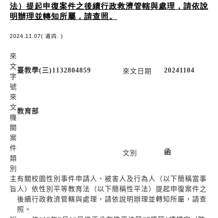
法）提起申復案件之後續行政救濟管轄與處理，請依說
明辦理並轉知所屬，請查照。
2024.11.07( 週四. )
來
文
臺教學(三)1132804859
20241104
來文日期
字
號
來
文
教育部
機
關
案
件
函
文別
類
別
主
有關校園性別事件申請人、被害人及行為人（以下簡稱當事
旨
人）依性別平等教育法（以下簡稱性平法）提起申復案件之
後續行政救濟管轄與處理，請依說明辦理並轉知所屬，請查
照。