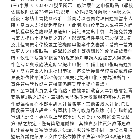
(三)字第1010039771號函所示，教師案件之申復時點（學校
依據教師法第26條第1項規定，於作成教師解聘、停聘之決
議後，報請主管機關核准，並同時以書面附理由通知當事人
時，當事人即得提起申復），此階段由於申請人或被害人尚
未接獲學校之處理結果通知，尚無法提出申復，為避免雙方
當事人提出申復時點之落差，影響現行性平法第37條第1項
及其但書規定學校或主管機關申復案件之審議，爰齊一雙方
當事人之申復時點，請學校於報主管機關核准教師議處案件
時，依性平法第36條第3項規定通知申請人或被害人得就事
件之調查與議處決定結果提出申復。惟倘上開申復時點通知
後，雙方當事人均未提出申復，迄渠等接獲學校最終處理結
果後始依性平法第37條第1項規定提出申復，亦為法所許，
事件管轄學校或主管機關仍應受理申復並審議。
四、至軍訓人員之申復時點，依據軍訓教官人事評審會設置
要點第3點之規定，軍訓教官特殊重大獎懲與不適任人員案
件審議權責為本部軍訓人評會職掌，其他各級人評會(包括
國教署軍訓人評會、各直轄市政府教育局及縣（市）聯絡處
軍訓人評會、專科以上學校軍訓人評會)，依前述設置要點
第4點之規定，僅有獎懲建議權，其權責及性質與教師經教
師評審委員會審議議處之決議之處分性質不同，應俟本部通
過最終議處結果，交由學校依據性平法第36條第3項通知處