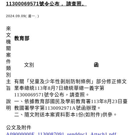
11300069571號令公布， 請查照。
2024.09.09( 週一. )
來
文
教育部
機
關
案
件
文別
函
類
別
主
有關「兒童及少年性剝削防制條例」部分修正條文
旨
業奉總統113年8月7日總統華總一義字第
11300069571號令公布，請查照。
說
一、依據教育部國民及學前教育署113年8月23日臺
明
教國署學字第1130092971A號函辦理。
二、隨文附送本案資料影本1份(如附件)供參。
公文及附件
A09000000E_1130087091_senddoc1_Attach1.pdf