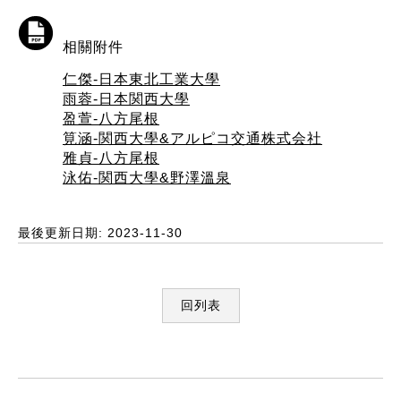
相關附件
仁傑-日本東北工業大學
雨蓉-日本関西大學
盈萱-八方尾根
筧涵-関西大學&アルピコ交通株式会社
雅貞-八方尾根
泳佑-関西大學&野澤溫泉
最後更新日期: 2023-11-30
回列表
:::