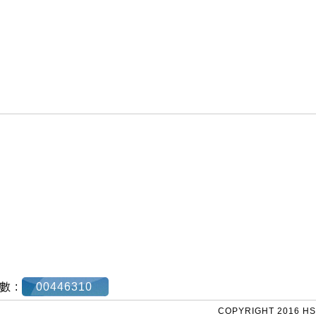
數 :
00446310
COPYRIGHT 2016 HS