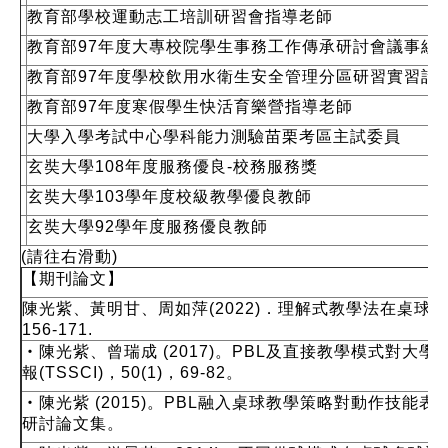
教育部學校運動志工培訓研習會指導老師
教育部97年度大專校院學生事務工作傳承研討會議事組
教育部97年度學校飲用水衛生安全管理分區研習實習計
教育部97年度寒假學生快活育樂營指導老師
大學入學考試中心學科能力測驗苗栗考區主試委員
玄奘大學108年度服務優良-校務服務獎
玄奘大學103學年度校級教學優良教師
玄奘大學92學年度服務優良教師
(請往右滑動)
【
期刊論文
】
陳光紫、黃明甘、周如萍(2022)．理解式教學法在桌球
156-171.
‧陳光紫、曾瑞成 (2017)。PBL及直接教學模式對
報(TSSCI)，50(1)，69-82。
‧陳光紫 (2015)。PBL融入桌球教學策略對動作技能
研討論文集。