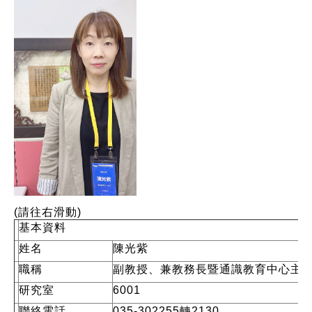
(請往右滑動)
基本資料
姓名
陳光紫
職稱
副教授、兼教務長暨通識教育中心主
研究室
6001
聯絡電話
035-302255轉2130