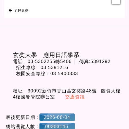
異
了解更多
:::
玄奘大學 應用日語學系
電話：03-5302255轉5406
傳真:5391292
招生專線：03-5391216
校園安全專線：03-5400333
校址：30092新竹市香山區玄奘路48號 圖資大樓
4樓國餐管院辦公室
交通資訊
最後更新日期 :
2026-08-04
網站瀏覽人數 :
00303146