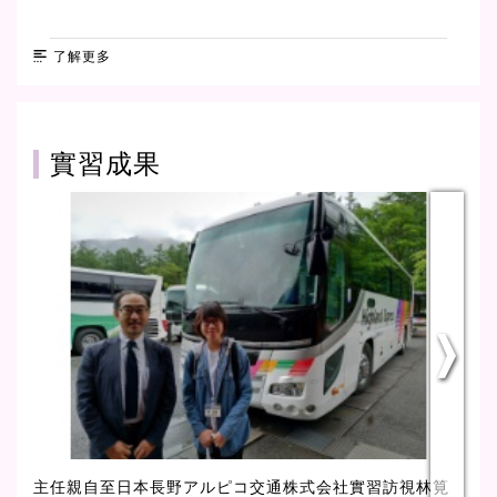
了解更多
實習成果
主任親自至日本長野アルピコ交通株式会社實習訪視林筧
1