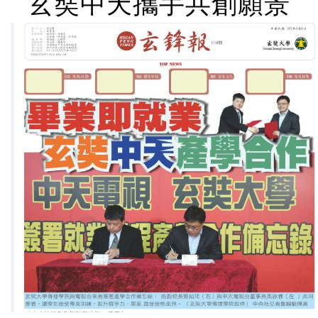
玄奘中天攜手共創願景