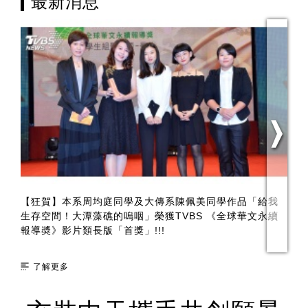
最新消息
【狂賀】本系周均庭同學及大傳系陳佩美同學作品「給我
【
生存空間！大潭藻礁的嗚咽」榮獲TVBS 《全球華文永續
學
報導奬》影片類長版「首獎」!!!
作
了解更多