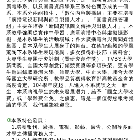
廣電學系、以及圖書資訊學系三系特色而形成的一個
系。本系分兩組招生，「數位內容製播組」主要在培養
「廣播電視新聞與節目製播人才」，「圖書資訊管理
組」主要在培養「新聞資訊圖文傳播與出版人才」。本
系教學強調從實作中學習，廣電演播中心與虛擬攝影
棚，是本系學生的活動場域；各大廣播電台與新聞媒體
集團，是本系學生大展身手的舞台。在德智勤毅的學風
薰陶下本系學生表現優異，多次獲得科技部（國科會）
大專學生專題研究計劃（暨研究創作獎）、TVBS大學
新聞獎、全國大專創意行銷競賽獎等多項殊榮。更有學
生應屆錄取臺灣大學、師範大學、中正大學、聯合大學
等國立大學研究所，教學品質獲得教育部高教基金會的
高度肯定。104學年度起，凡進入本系就讀之大一新
生，本系將視學生的未來發展潛力，給予「國立大學收
費」或「學雜費全免」之優惠。這是一個值得您報考就
讀的學系，我們誠摯歡迎您。
本系特色發展：
1.培養報刊、廣播、電視、影藝、廣告、公關等多面
才學之傳播實務人才。