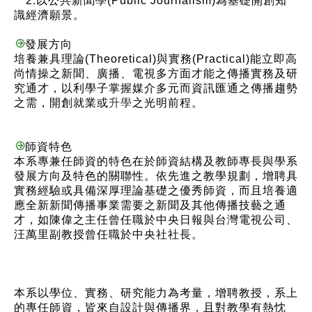
2.以公共新聞學(Public Journalism)為基礎開創知
識經濟願景。
發展方向
培養兼具理論(Theoretical)與實務(Practical)能立即高
尚情操之新聞、廣播、電視多方面才能之傳播實務及研
究通才，以利學子掌握媒介多元而資訊匯通之傳播趨勢
之需，開創就業或
升學
之光明前程。
師資特色
本系專兼任師資的特色在於師資結構及教師專長與學系
發展方向及特色的關聯性。依先進之教學規劃，增聘具
實務經驗或具備深厚理論基礎之優秀師資，而且培養適
應全新新聞傳播事業需要之新聞及其他傳播技藝之通
才，如陳偉之主任曾任職於中央日報與台灣電視公司、
汪萬里副教授曾任職於中央社社長。
本系以學位、實務、研究能力為考量，增聘教授，系上
的專任師資，皆來自設計與傳播界，且對教學有熱忱