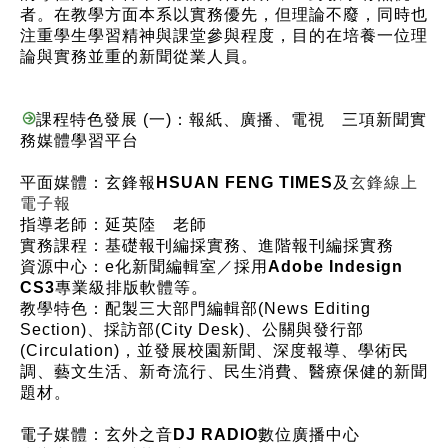
者。在教學方面本系以實務優先，但理論不廢，同時也
注重學生學習精神與課堂參與程度，目的在培養一位理
論與實務並重的新聞從業人員。
課程特色發展 (一)：報紙、廣播、電視 三項新聞實
務媒體學習平台
平面媒體：玄鋒報
HSUAN FENG TIMES
及
玄鋒線上
電子報
指導老師：延英陸 老師
實務課程：基礎報刊編採實務、進階報刊編採實務
資源中心：e化新聞編輯室／採用
Adobe Indesign
CS3
專業級排版軟體等。
教學特色：配製三大部門編輯部(News Editing
Section)、採訪部(City Desk)、公關與發行部
(Circulation)，並發展校園新聞、深度報導、學術民
調、藝文生活、新奇流行、民生消費、醫療保健的新聞
題材。
電子媒體：玄外之音
DJ RADIO
數位廣播中心