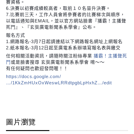
賽資格。
6.決賽以初賽成績較高者，取前１０名晉升決賽。
7.比賽前三天，工作人員會將參賽者的比賽梯次與順序，
以電話通知與EMAIL，並以官方網站臉書『播霸！主播聲
死鬥』、『玄奘廣電新聞系系學會』公布。
報名方式
1.網路報名-3月7日起請連結以下網路報名網址上網報名
2.紙本報名-3月12日起至廣電系系辦填寫報名表與繳交
任何相關活動資訊，請隨時關注粉絲專業
播霸！主播聲死
鬥
或是臉書搜尋 玄奘廣電新聞系系學會 唷～～
有任何疑問也歡迎發問喔！！
https://docs.google.com/
…/1KkZmHUxOxWeswLRRdtpgbLpHxhZ…/edit
圖片瀏覽