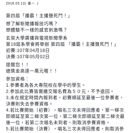
2018.03.12( 週一. )
第四屆「播霸！主播聲死鬥！」
想了解新聞播報技巧嗎？
想體驗不一樣的感官刺激嗎？
玄奘大學廣播與電視新聞學系
第18屆系學會將舉辦 第四屆 「播霸！主播聲死鬥！」
初賽:107年04月18日
決賽:107年05月02日
提醒您！！
總獎金高達一萬元喔！！
參加資格：
1.參賽者為各大專院校在學中的學生。
2.參加此比賽皆需繳交報名費為５０元，不予退回。
3.未在規定時間內報到者，初賽順延至最後一位參賽者，
決賽則失去參賽資格。
4.若比賽開始（初賽），唱名三次未得回應者，第一梯次
即順延至第二梯次第一位，第二梯次即順延至第二梯次最
後一位，若第二次唱名未到者，則取消參賽資格。
5.若比賽開始（決賽），唱名三次未得回應者，則取消參