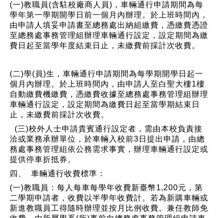
(一)教職員(含駐校廠商人員)，車輛通行申請期間為每
學年第一學期開學日前一個月內辦理。於上班時間內，
由申請人填妥申請書至總務處出納組繳費，憑繳費憑證
至總務處事務管理組辦理車輛通行設定，設定期間為繳
費日起至當學年度結束日止，未繳費前採計次收費。
(二)學(員)生，車輛通行申請期間為每學期開學日起一
個月內辦理。於上班時間內，由申請人至白聖大樓1樓
自動繳費機繳費，憑繳費收據至總務處事務管理組辦理
車輛通行設定，設定期間為繳費日起至當學期結束日
止，未繳費前採計次收費。
(三)校外人士申請貴賓通行設定者，需由本校負責接
洽或業務承辦單位，於車輛入校前3日提出申請，由總
務處事務管理組依公務需求事實，辦理車輛通行設定或
提供停車折抵券。
四、 車輛通行收費標準：
(一)教職員：每人每車每學年收費新臺幣1,200元，第
二學期申請者，收費以半學年收費計。若為新購車輛或
新進教職員工得隨時辦理並按月比例收費。兼任教師免