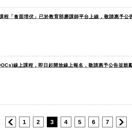
上課程「食面埋伏」已於教育部磨課師平台上線，敬請惠予公
OOCs)線上課程，即日起開放線上報名，敬請惠予公告並鼓
1
2
3
4
5
6
7