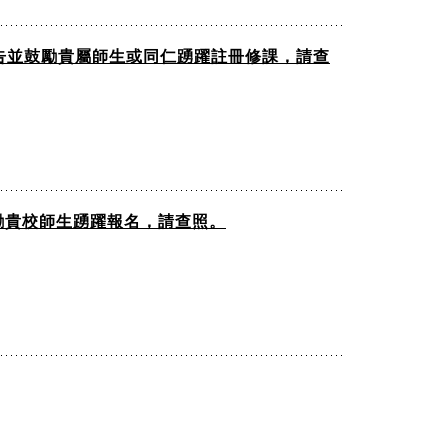
告並鼓勵貴屬師生或同仁踴躍註冊修課，請查
勵貴校師生踴躍報名，請查照。