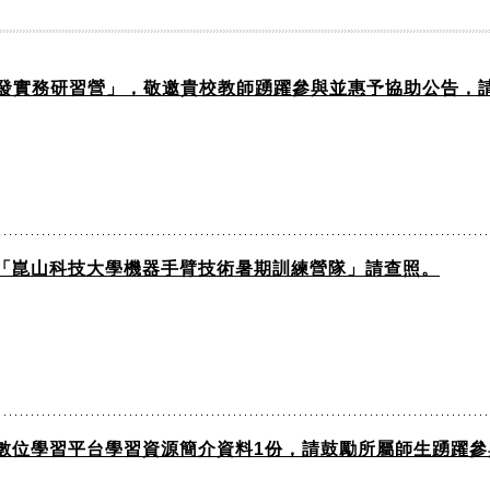
開發實務研習營」，敬邀貴校教師踴躍參與並惠予協助公告，
「崑山科技大學機器手臂技術暑期訓練營隊」請查照。
數位學習平台學習資源簡介資料1份，請鼓勵所屬師生踴躍參